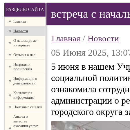
РАЗДЕЛЫ САЙТА
встреча с нача
Главная
Новости
Главная
/
Новости
О нашем доме-
интернате
05 Июня 2025, 13:0
Отзывы о нас
5 июня в нашем Уч
Награды и
поощрения
социальной политик
Информация о
деятельности
ознакомила сотрудн
Контактная
информация
администрации о ре
Полезные ссылки
городского округа з
Анкета о
качестве
оказания услуг