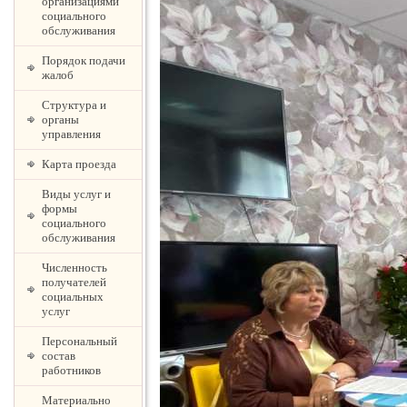
организациями
социального
обслуживания
Порядок подачи
жалоб
Структура и
органы
управления
Карта проезда
Виды услуг и
формы
социального
обслуживания
Численность
получателей
социальных
услуг
Персональный
состав
работников
Материально