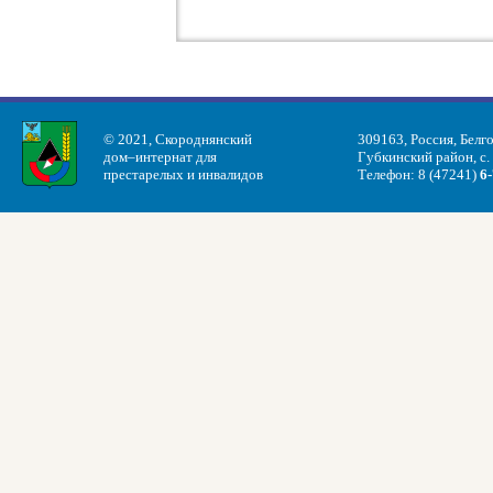
© 2021, Скороднянский
309163, Россия, Белг
дом–интернат для
Губкинский район, с.
престарелых и инвалидов
Телефон: 8 (47241)
6