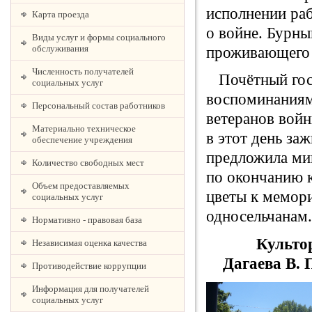
исполнении ра
Карта проезда
о войне. Бурны
Виды услуг и формы социального
обслуживания
проживающего Ч
Численность получателей
Почётный гост
социальных услуг
воспоминаниями
Персональный состав работников
ветеранов войн
Материально техническое
в этот день заж
обеспечение учреждения
предложила ми
Количество свободных мест
по окончанию 
Объем предоставляемых
цветы к мемор
социальных услуг
односельчанам.
Нормативно - правовая база
Ку
Независимая оценка качества
Дагаева В. 
Противодействие коррупции
Информация для получателей
социальных услуг