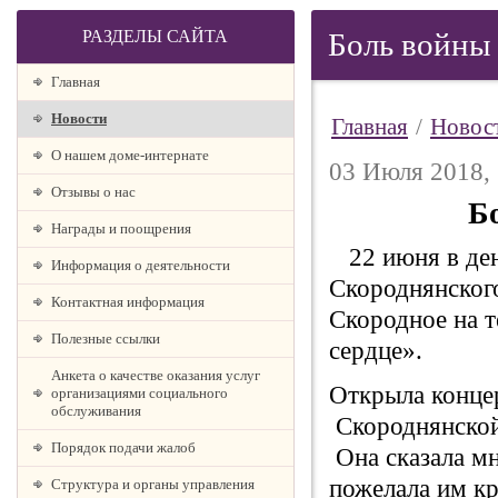
РАЗДЕЛЫ САЙТА
Боль войны 
Главная
Новости
Главная
/
Новос
О нашем доме-интернате
03 Июля 2018, 
Отзывы о нас
Б
Награды и поощрения
22 июня в ден
Информация о деятельности
Скороднянског
Контактная информация
Скородное на 
Полезные ссылки
сер
Анкета о качестве оказания услуг
Открыла конце
организациями социального
обслуживания
Скороднянской
Порядок подачи жалоб
Она сказала мн
пожелала им кр
Структура и органы управления