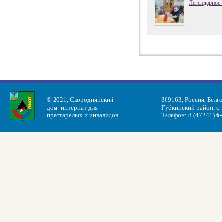
Легендарное 
© 2021, Скороднянский
309163, Россия, Белг
дом–интернат для
Губкинский район, с.
престарелых и инвалидов
Телефон: 8 (47241)
6