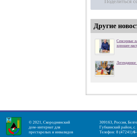
Поделиться с
Другие новос
Сенсорные ла
хорошее наст
Легендарное 
© 2021, Скороднянский
309163, Россия, Белг
дом–интернат для
Губкинский район, с.
престарелых и инвалидов
Телефон: 8 (47241)
6