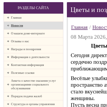
РАЗДЕЛЫ САЙТА
Цветы и поз
Главная
Новости
Главная
/
Новос
О нашем доме-интернате
08 Марта 2026,
Отзывы о нас
Цветы
Награды и поощрения
Сегодня дирек
Информация о деятельности
сердечно позд
Контактная информация
приближающимс
Полезные ссылки
Весёлые улыбки
Анкета о качестве оказания услуг
пространство 
организациями социального
обслуживания
стало вкуснейш
Порядок подачи жалоб
женщины.
Пусть весна пр
Структура и органы управления