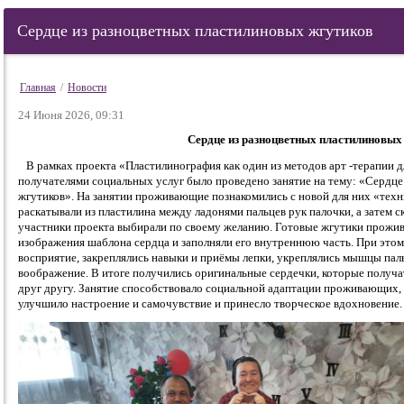
Сердце из разноцветных пластилиновых жгутиков
Главная
/
Новости
24 Июня 2026, 09:31
Сердце из разноцветных пластилиновых
В рамках проекта «Пластилинография как один из методов арт -терапии 
получателями социальных услуг было проведено занятие на тему: «Сердц
жгутиков». На занятии проживающие познакомились с новой для них «тех
раскатывали из пластилина между ладонями пальцев рук палочки, а затем с
участники проекта выбирали по своему желанию. Готовые жгутики прожи
изображения шаблона сердца и заполняли его внутреннюю часть. При этом
восприятие, закреплялись навыки и приёмы лепки, укреплялись мышцы паль
воображение. В итоге получились оригинальные сердечки, которые получ
друг другу. Занятие способствовало социальной адаптации проживающих,
улучшило настроение и самочувствие и принесло творческое вдохновение.