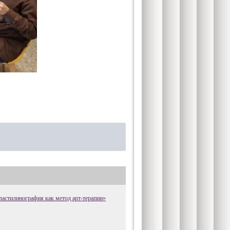
астилинография как метод арт‑терапии»