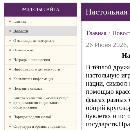
РАЗДЕЛЫ САЙТА
Настольная 
Главная
Новости
Главная
/
Новос
О нашем доме-интернате
26 Июня 2026,
Отзывы о нас
На
Награды и поощрения
В тёплой друж
Информация о деятельности
настольную игр
Контактная информация
нации, символ 
Полезные ссылки
помощью красоч
Анкета о качестве оказания услуг
флагах разных 
организациями социального
общий кругозо
обслуживания
буклетах и ист
Порядок подачи жалоб
государств.Пра
Структура и органы управления