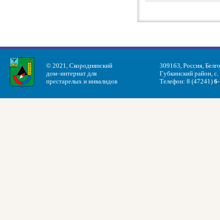
© 2021, Скороднянский
309163, Россия, Белг
дом–интернат для
Губкинский район, с.
престарелых и инвалидов
Телефон: 8 (47241)
6