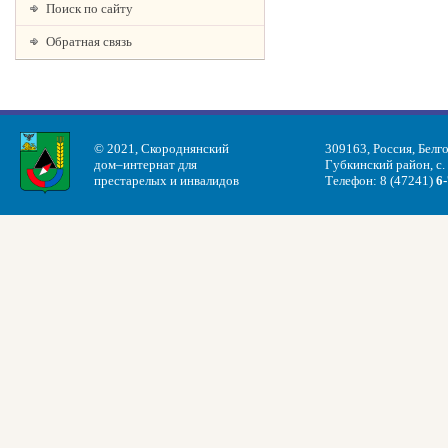
Поиск по сайту
Обратная связь
© 2021, Скороднянский
309163, Россия, Белг
дом–интернат для
Губкинский район, с.
престарелых и инвалидов
Телефон: 8 (47241)
6