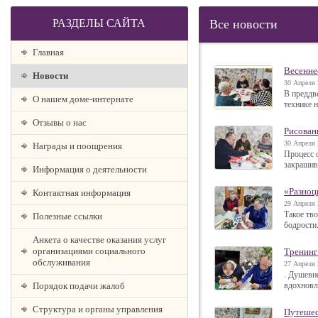
РАЗДЕЛЫ САЙТА
Все новости
Главная
Весенне
Новости
30 Апреля 
В преддв
О нашем доме-интернате
технике 
Отзывы о нас
Рисован
30 Апреля 
Награды и поощрения
Процесс 
закрашив
Информация о деятельности
«Разноц
Контактная информация
29 Апреля 
Такое тв
Полезные ссылки
бодрости
Анкета о качестве оказания услуг
организациями социального
Тренинг
обслуживания
27 Апреля 
. Душевн
Порядок подачи жалоб
вдохновл
Структура и органы управления
Путешес