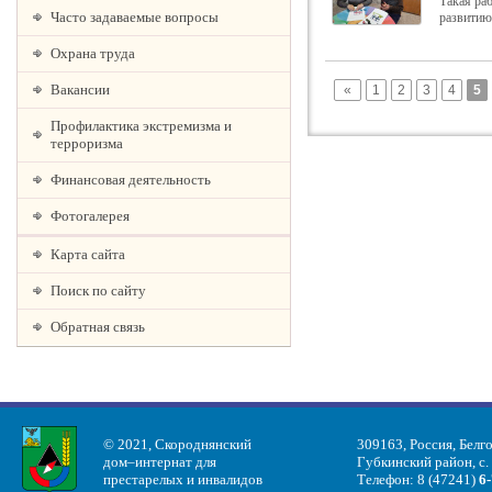
Такая раб
Часто задаваемые вопросы
развитию
Охрана труда
Вакансии
«
1
2
3
4
5
Профилактика экстремизма и
терроризма
Финансовая деятельность
Фотогалерея
Карта сайта
Поиск по сайту
Обратная связь
© 2021, Скороднянский
309163, Россия, Белг
дом–интернат для
Губкинский район, с.
престарелых и инвалидов
Телефон: 8 (47241)
6