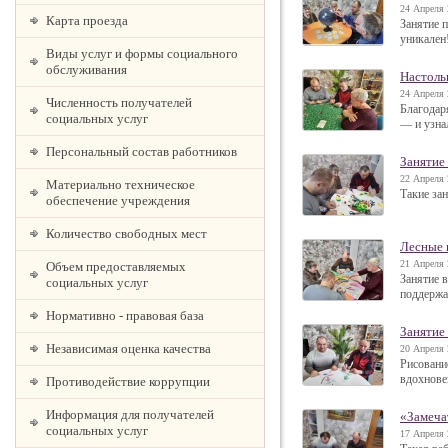
24 Апреля 
Карта проезда
Занятие 
уникален
Виды услуг и формы социального
обслуживания
Настоль
24 Апреля 
Численность получателей
Благодар
социальных услуг
— и узна
Персональный состав работников
Занятие
22 Апреля 
Материально техническое
Такие за
обеспечение учреждения
Количество свободных мест
Лесные 
21 Апреля 
Объем предоставляемых
Занятие 
социальных услуг
поддержа
Нормативно - правовая база
Занятие
Независимая оценка качества
20 Апреля 
Рисовани
вдохнове
Противодействие коррупции
Информация для получателей
«Замеча
социальных услуг
17 Апреля 