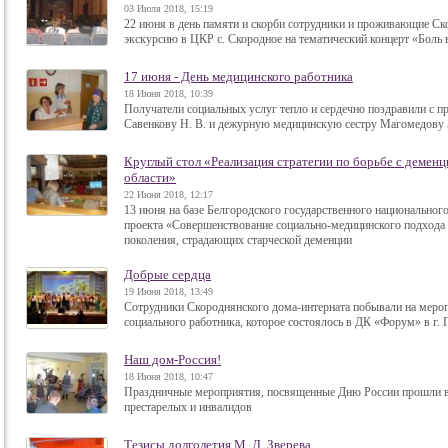
03 Июля 2018, 15:19
22 июня в день памяти и скорби сотрудники и проживающие Ск
экскурсию в ЦКР с. Скородное на тематический концерт «Боль 
17 июня - День медицинского работника
18 Июня 2018, 10:39
Получатели социальных услуг тепло и сердечно поздравили с 
Савенкову Н. В. и дежурную медицинскую сестру Магомедову Э
Круглый стол «Реализация стратегии по борьбе с деменц
области»
22 Июня 2018, 12:17
13 июня на базе Белгородского государственного национального
проекта «Совершенствование социально-медицинского подхода
поколения, страдающих старческой деменции
Добрые сердца
19 Июня 2018, 13:49
Сотрудники Скороднянского дома-интерната побывали на меро
социального работника, которое состоялось в ДК «Форум» в г. 
Наш дом-Россия!
18 Июня 2018, 10:47
Праздничные мероприятия, посвященные Дню России прошли в
престарелых и инвалидов
Тезисы долголетия М. Д. Зверева